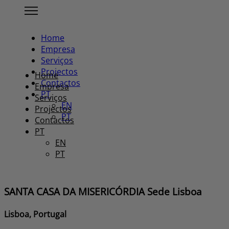
Home
Empresa
Serviços
Projectos
Home
Contactos
Empresa
PT
Serviços
EN
Projectos
PT
Contactos
PT
EN
PT
SANTA CASA DA MISERICÓRDIA Sede Lisboa
Lisboa, Portugal