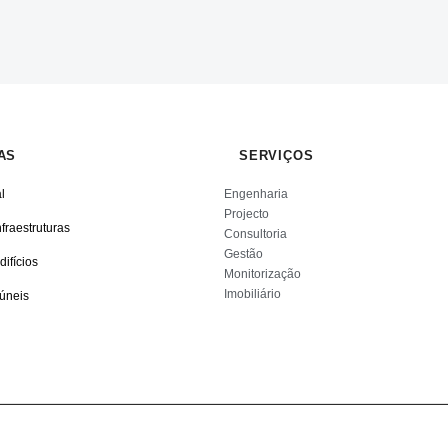
AS
SERVIÇOS
l
Engenharia
Projecto
fraestruturas
Consultoria
Gestão
ifícios
Monitorização
Imobiliário
úneis