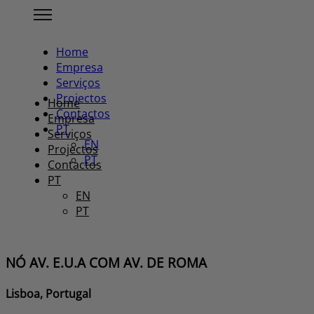
Home
Empresa
Serviços
Projectos
Home
Contactos
Empresa
PT
Serviços
EN
Projectos
PT
Contactos
PT
EN
PT
NÓ AV. E.U.A COM AV. DE ROMA
Lisboa, Portugal