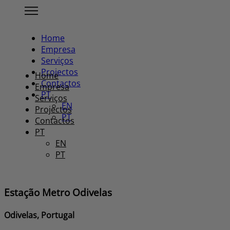
Home
Empresa
Serviços
Projectos
Home
Contactos
Empresa
PT
Serviços
EN
Projectos
PT
Contactos
PT
EN
PT
Estação Metro Odivelas
Odivelas, Portugal