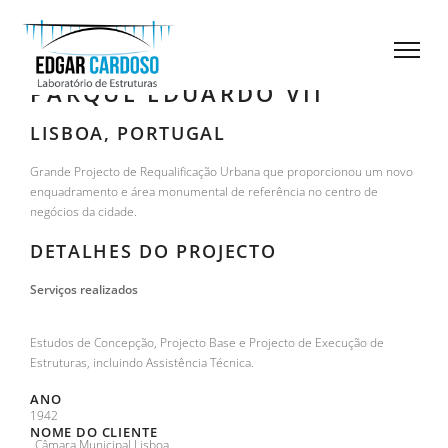
PARQUE EDUARDO VII
LISBOA, PORTUGAL
Grande Projecto de Requalificação Urbana que proporcionou um novo
enquadramento e área monumental de referência no centro de
negócios da cidade.
DETALHES DO PROJECTO
Serviços realizados
Estudos de Concepção, Projecto Base e Projecto de Execução de
Estruturas, incluindo Assistência Técnica.
ANO
1942
NOME DO CLIENTE
Câmara Municipal Lisboa