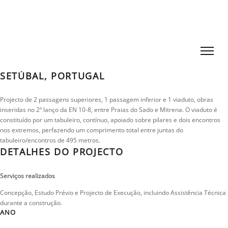
OBRAS DE ARTE - ALTO DA
GUERRA / MITRENA
SETÚBAL, PORTUGAL
Projecto de 2 passagens superiores, 1 passagem inferior e 1 viaduto, obras
inseridas no 2º lanço da EN 10-8, entre Praias do Sado e Mitrena. O viaduto é
constituído por um tabuleiro, contínuo, apoiado sobre pilares e dois encontros
nos extremos, perfazendo um comprimento total entre juntas do
tabuleiro/encontros de 495 metros.
DETALHES DO PROJECTO
Serviços realizados
Concepção, Estudo Prévio e Projecto de Execução, incluindo Assistência Técnica
durante a construção.
ANO