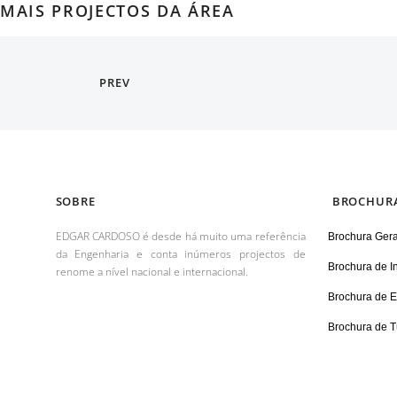
MAIS PROJECTOS DA ÁREA
PREV
SOBRE
BROCHUR
EDGAR CARDOSO é desde há muito uma referência
Brochura Gera
da Engenharia e conta inúmeros projectos de
Brochura de In
renome a nível nacional e internacional.
Brochura de Ed
Brochura de T