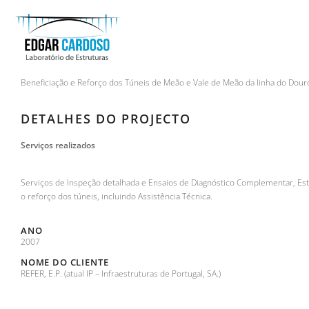
TÚNEIS DO MEÃO E VALE DO 
VILA NOVA DE FOZ CÔA, PORTUGAL
Beneficiação e Reforço dos Túneis de Meão e Vale de Meão da linha do Dour
DETALHES DO PROJECTO
Serviços realizados
Serviços de Inspeção detalhada e Ensaios de Diagnóstico Complementar, Est
o reforço dos túneis, incluindo Assistência Técnica.
ANO
2007
NOME DO CLIENTE
REFER, E.P. (atual IP – Infraestruturas de Portugal, SA.)