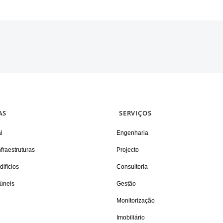
AS
SERVIÇOS
l
Engenharia
fraestruturas
Projecto
ifícios
Consultoria
úneis
Gestão
Monitorização
Imobiliário